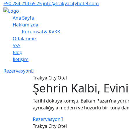
+90 284 214 65 75
info@trakyacityhotel.com
Ana Sayfa
Hakkımızda
Kurumsal & KVKK
Odalarımız
SSS
Blog
İletişim
Rezervasyon
Trakya City Otel
Şehrin Kalbi, Evin
Tarihi dokuya komşu, Balkan Pazarı’na yürü
ayrıcalığıyla modern ve huzurlu bir konakla
Rezervasyon
Trakya City Otel