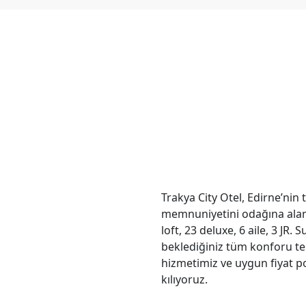
Trakya City Otel, Edirne’nin 
memnuniyetini odağına alan b
loft, 23 deluxe, 6 aile, 3 JR. 
beklediğiniz tüm konforu tek
hizmetimiz ve uygun fiyat po
kılıyoruz.