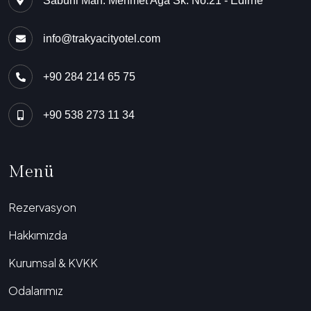
Sabuni Mah. Mehmet Ağa Sk. No:21 - Edirne
info@trakyacityotel.com
+90 284 214 65 75
+90 538 273 11 34
Menü
Rezervasyon
Hakkımızda
Kurumsal & KVKK
Odalarımız