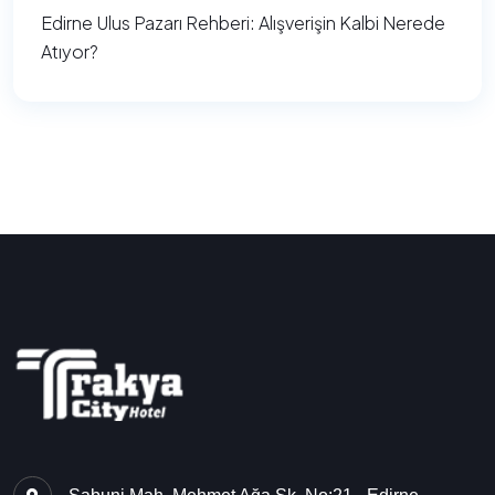
Edirne Ulus Pazarı Rehberi: Alışverişin Kalbi Nerede
Atıyor?